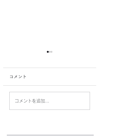
コメント
学校訪問 in 五島
ある日の食事会🍴
コメントを追加…