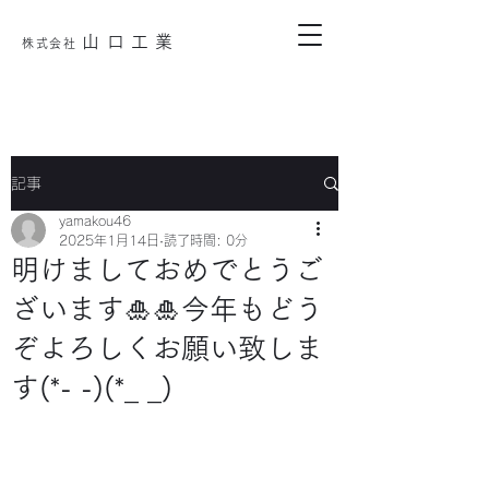
山口工業
株式会
社
記事
yamakou46
2025年1月14日
読了時間: 0分
明けましておめでとうご
ざいます🎍🎍今年もどう
ぞよろしくお願い致しま
す(*- -)(*_ _)