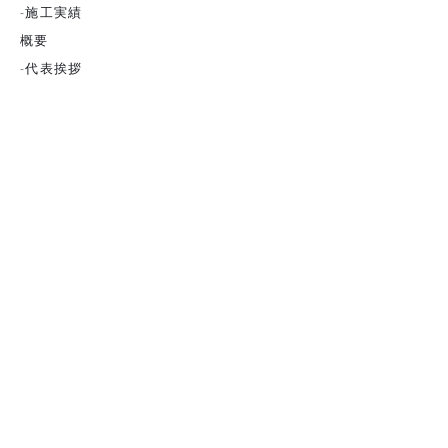
-
施工実績
概要
-代表挨拶
-採用情
報
安全の取り組み
お問い合わせ
ADDRESS
株式会社 山口工業
TEL
092-776-5695
FAX
092-517-7016
〒816-0864
福岡県春日市須玖北5-178
yamakou@ac.csf.ne.jp