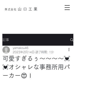
山口工業
株式会
社
記事
yamakou46
2023年2月14日
読了時間: 1分
可愛すぎるぅ～～～～💓
💓オシャレな事務所用パ
ーカー😍ｌ