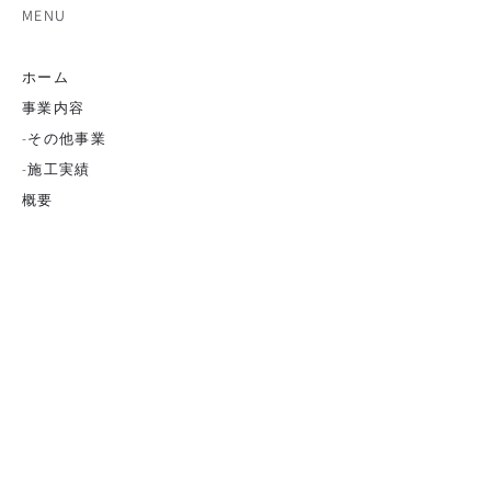
MENU
ホーム
事業内容
-その他事業
-
施工実績
概要
-代表挨拶
-採用情
報
安全の取り組み
お問い合わせ
ADDRESS
株式会社 山口工業