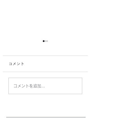
コメント
学校訪問 in 五島
ある日の食事会🍴
コメントを追加…