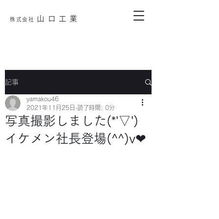
山口工業
株式会
社
記事
yamakou46
2021年11月25日
読了時間: 0分
写真撮影しました(*'▽')
イケメン社長登場(^^)v❤