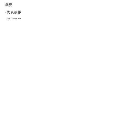
概要
-代表挨拶
-採用情
報
安全の取り組み
お問い合わせ
ADDRESS
株式会社 山口工業
TEL
092-776-5695
FAX
092-517-7016
〒816-0864
福岡県春日市須玖北5-178
yamakou@ac.csf.ne.jp
OPEN TIMES