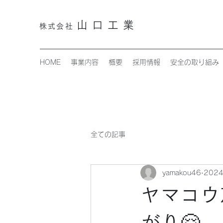
山口工業
株式会
社
HOME
事業内容
概要
採用情報
安全の取り組み
全ての記事
yamakou46
202
ヤマコウ忘
がり🤗