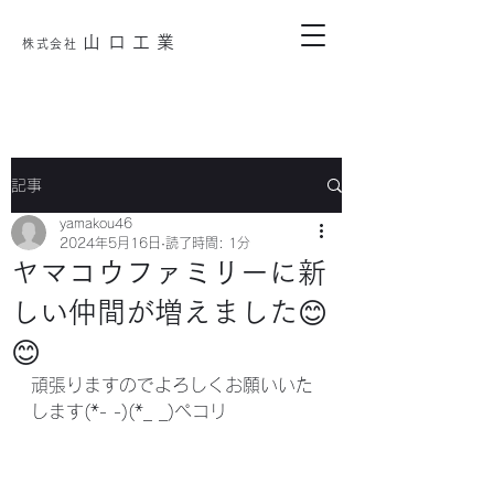
山口工業
株式会
社
記事
yamakou46
2024年5月16日
読了時間: 1分
ヤマコウファミリーに新
しい仲間が増えました😊
😊
頑張りますのでよろしくお願いいた
します(*- -)(*_ _)ペコリ