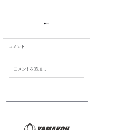
コメント
学校訪問 in 五島
ある日の食事会🍴
コメントを追加…